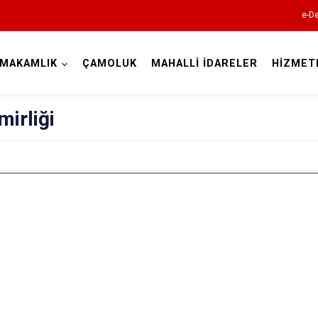
e-De
YMAKAMLIK
ÇAMOLUK
MAHALLİ İDARELER
HİZMET
Giresun
mirliği
Alucra
Bulancak
Çamoluk
Çanakçı
Dereli