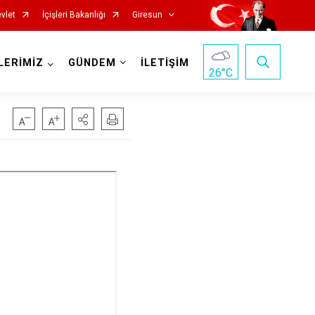
vlet
İçişleri Bakanlığı
Giresun
LERİMİZ
GÜNDEM
İLETİŞİM
26
°C
Görele
Güce
Keşap
Piraziz
Şebinkarahisar