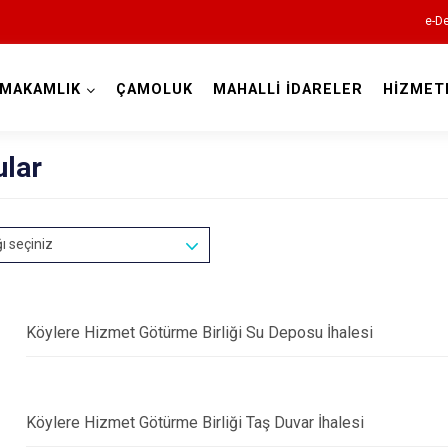
e-De
YMAKAMLIK
ÇAMOLUK
MAHALLİ İDARELER
HİZMET
Giresun
ular
ğı seçiniz
Alucra
Bulancak
Köylere Hizmet Götürme Birliği Su Deposu İhalesi
Çamoluk
Çanakçı
Köylere Hizmet Götürme Birliği Taş Duvar İhalesi
Dereli