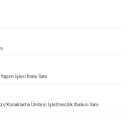
Tirebolu
Yağlıdere
nı
apım İşleri İhale İlanı
zi/Konaklama Ünitesi İşletmecilik İhalesi İlanı