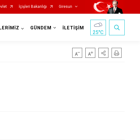
vlet
İçişleri Bakanlığı
Giresun
LERİMİZ
GÜNDEM
İLETİŞİM
25
°C
Görele
Güce
Keşap
Piraziz
Şebinkarahisar